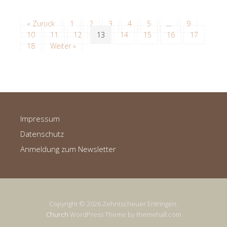
« Zurück
1
2
3
4
5
…
9
10
11
12
13
14
15
16
17
18
Weiter »
Impressum
Datenschutz
Anmeldung zum Newsletter
Copyright © 2026 Zehntscheuer Entringen.
Church
WordPress Theme by themehall.com