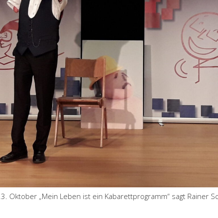
23. Oktober „Mein Leben ist ein Kabarettprogramm“ sagt Rainer 