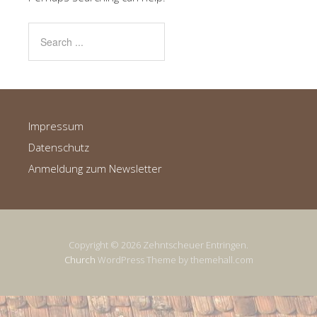
Impressum
Datenschutz
Anmeldung zum Newsletter
Copyright © 2026 Zehntscheuer Entringen.
Church
WordPress Theme by themehall.com