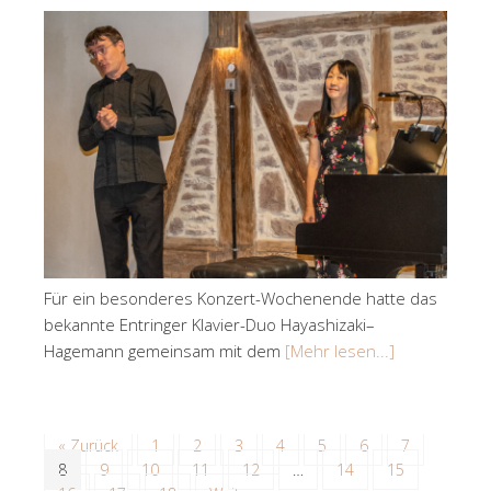
Für ein besonderes Konzert-Wochenende hatte das
bekannte Entringer Klavier-Duo Hayashizaki–
Hagemann gemeinsam mit dem
[Mehr lesen...]
« Zurück
1
2
3
4
5
6
7
8
9
10
11
12
…
14
15